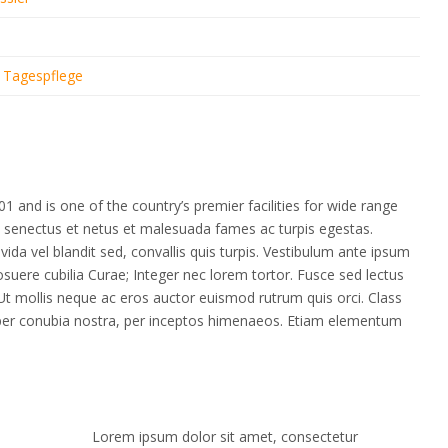
r Tagespflege
 and is one of the country’s premier facilities for wide range
ue senectus et netus et malesuada fames ac turpis egestas.
avida vel blandit sed, convallis quis turpis. Vestibulum ante ipsum
 posuere cubilia Curae; Integer nec lorem tortor. Fusce sed lectus
 Ut mollis neque ac eros auctor euismod rutrum quis orci. Class
t per conubia nostra, per inceptos himenaeos. Etiam elementum
Lorem ipsum dolor sit amet, consectetur