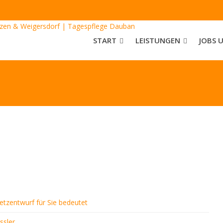
START
LEISTUNGEN
JOBS 
tzentwurf für Sie bedeutet
ssler