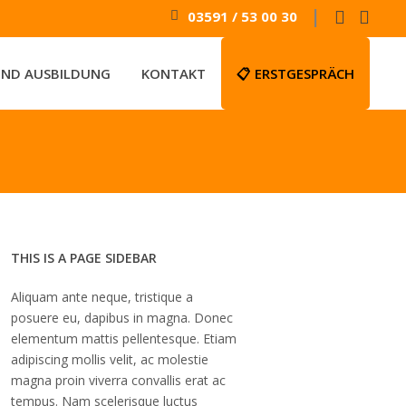
|
03591 / 53 00 30
UND AUSBILDUNG
KONTAKT
📋 ERSTGESPRÄCH
THIS IS A PAGE SIDEBAR
Aliquam ante neque, tristique a
posuere eu, dapibus in magna. Donec
elementum mattis pellentesque. Etiam
adipiscing mollis velit, ac molestie
magna proin viverra convallis erat ac
tempus. Nam scelerisque luctus