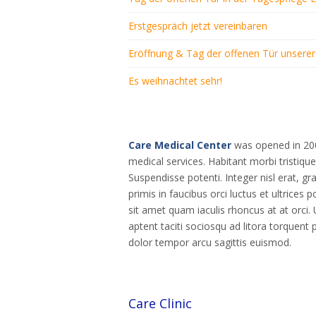
Erstgespräch jetzt vereinbaren
Eröffnung & Tag der offenen Tür unsere
Es weihnachtet sehr!
Care Medical Center
was opened in 2001
medical services. Habitant morbi tristiq
Suspendisse potenti. Integer nisl erat, gr
primis in faucibus orci luctus et ultrices
sit amet quam iaculis rhoncus at at orci.
aptent taciti sociosqu ad litora torquen
dolor tempor arcu sagittis euismod.
Care Clinic