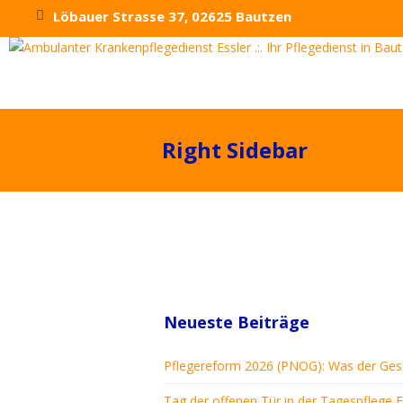
Löbauer Strasse 37, 02625 Bautzen
Right Sidebar
Neueste Beiträge
Pflegereform 2026 (PNOG): Was der Gese
Tag der offenen Tür in der Tagespflege E