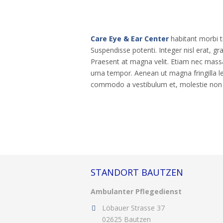
Care Eye & Ear Center
habitant morbi t
Suspendisse potenti. Integer nisl erat, gra
Praesent at magna velit. Etiam nec massa 
urna tempor. Aenean ut magna fringilla
commodo a vestibulum et, molestie non t
STANDORT BAUTZEN
Ambulanter Pflegedienst
Löbauer Strasse 37
02625 Bautzen