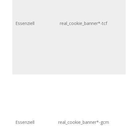
htt
Essenziell
real_cookie_banner*-tcf
htt
Essenziell
real_cookie_banner*-gcm