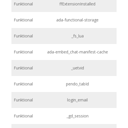
Funktional
ffExtensionInstalled
h
Funktional
ada-functional-storage
h
Funktional
_fs_lua
h
Funktional
ada-embed_chat-manifest-cache
h
Funktional
_uetvid
h
Funktional
pendo_tabId
h
Funktional
login_email
Funktional
_gd_session