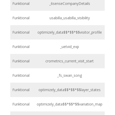
Funktional
_6senseCompanyDetails
h
Funktional
usabilla_usabilla_visibility
h
Funktional
optimizely_data$$*$$*$$visitor_profile
h
Funktional
_uetvid_exp
h
Funktional
crometrics_current_visit_start
h
Funktional
_fs_swan_song
h
Funktional
optimizely_data$$*$$*$$layer_states
h
Funktional
optimizely_data$$*$$*$$variation_map
h