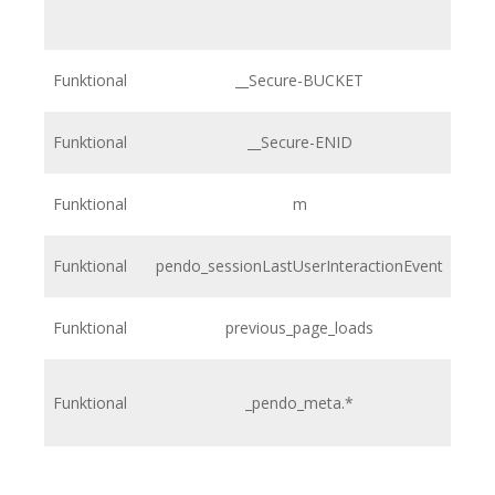
Funktional
__Secure-BUCKET
Funktional
__Secure-ENID
Funktional
m
Funktional
pendo_sessionLastUserInteractionEvent
h
Funktional
previous_page_loads
h
Funktional
_pendo_meta.*
h