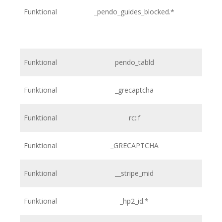
Funktional
_pendo_guides_blocked.*
h
Funktional
pendo_tabld
h
Funktional
_grecaptcha
h
Funktional
rc::f
h
Funktional
_GRECAPTCHA
Funktional
__stripe_mid
Funktional
_hp2_id.*