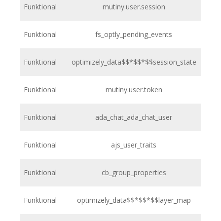
Funktional
mutiny.user.session
Funktional
fs_optly_pending_events
h
Funktional
optimizely_data$$*$$*$$session_state
h
Funktional
mutiny.user.token
h
Funktional
ada_chat_ada_chat_user
h
Funktional
ajs_user_traits
h
Funktional
cb_group_properties
h
Funktional
optimizely_data$$*$$*$$layer_map
h