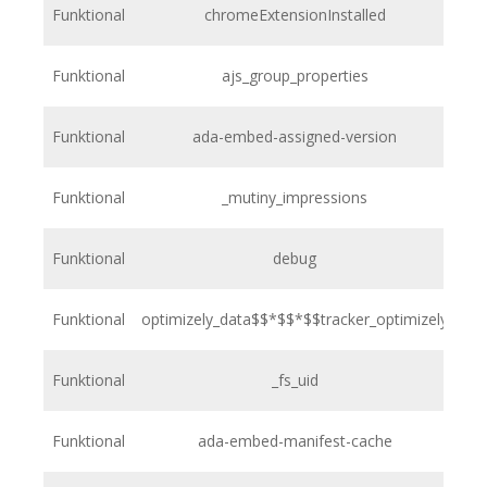
Funktional
chromeExtensionInstalled
h
Funktional
ajs_group_properties
h
Funktional
ada-embed-assigned-version
h
Funktional
_mutiny_impressions
h
Funktional
debug
h
Funktional
optimizely_data$$*$$*$$tracker_optimizely
h
Funktional
_fs_uid
h
Funktional
ada-embed-manifest-cache
h