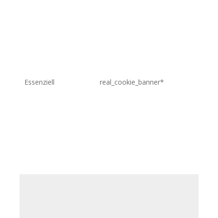
htt
Essenziell
real_cookie_banner*