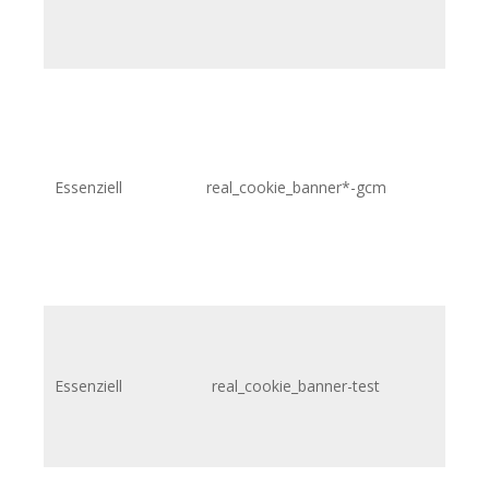
Essenziell
real_cookie_banner*-gcm
.p
Essenziell
real_cookie_banner-test
.p