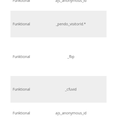
Funktional
ajs_anonymous_id
h
Funktional
_pendo_visitorId.*
h
Funktional
_fbp
Funktional
_cfuvid
Funktional
ajs_anonymous_id