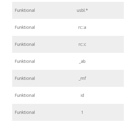
Funktional
usbl.*
h
Funktional
rc::a
h
Funktional
rc::c
h
Funktional
_ab
htt
Funktional
_mf
htt
Funktional
id
htt
Funktional
1
htt