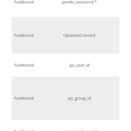
Funktional
pendo_sessionId.*
h
Funktional
OptanonConsent
Funktional
ajs_user_id
h
Funktional
ajs_group_id
h