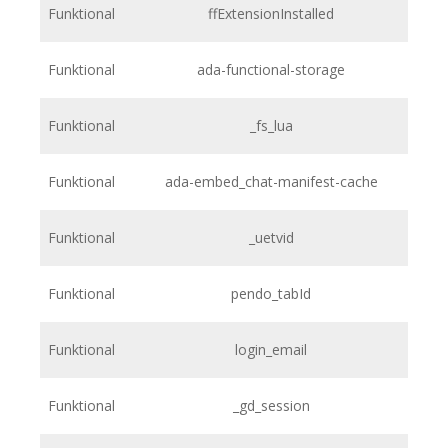
Funktional
ffExtensionInstalled
h
Funktional
ada-functional-storage
h
Funktional
_fs_lua
h
Funktional
ada-embed_chat-manifest-cache
h
Funktional
_uetvid
h
Funktional
pendo_tabId
h
Funktional
login_email
Funktional
_gd_session