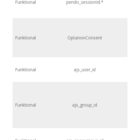
Funktional
pendo_sessionId.*
h
Funktional
OptanonConsent
Funktional
ajs_user_id
h
Funktional
ajs_group_id
h