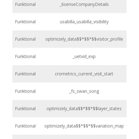
Funktional
_6senseCompanyDetails
h
Funktional
usabilla_usabilla_visibility
h
Funktional
optimizely_data$$*$$*$$visitor_profile
h
Funktional
_uetvid_exp
h
Funktional
crometrics_current_visit_start
h
Funktional
_fs_swan_song
h
Funktional
optimizely_data$$*$$*$$layer_states
h
Funktional
optimizely_data$$*$$*$$variation_map
h