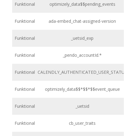
Funktional
optimizely_data$$pending_events
h
Funktional
ada-embed_chat-assigned-version
h
Funktional
_uetsid_exp
h
Funktional
_pendo_accountId.*
h
Funktional
CALENDLY_AUTHENTICATED_USER_STATUS
h
Funktional
optimizely_data$$*$$*$$event_queue
h
Funktional
_uetsid
h
Funktional
cb_user_traits
h