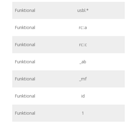
Funktional
usbl.*
h
Funktional
rc::a
h
Funktional
rc::c
h
Funktional
_ab
htt
Funktional
_mf
htt
Funktional
id
htt
Funktional
1
htt