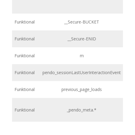
Funktional
__Secure-BUCKET
Funktional
__Secure-ENID
Funktional
m
Funktional
pendo_sessionLastUserInteractionEvent
h
Funktional
previous_page_loads
h
Funktional
_pendo_meta.*
h