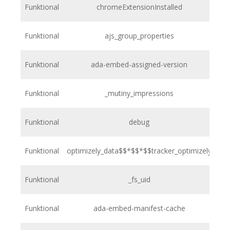
Funktional
chromeExtensionInstalled
h
Funktional
ajs_group_properties
h
Funktional
ada-embed-assigned-version
h
Funktional
_mutiny_impressions
h
Funktional
debug
h
Funktional
optimizely_data$$*$$*$$tracker_optimizely
h
Funktional
_fs_uid
h
Funktional
ada-embed-manifest-cache
h