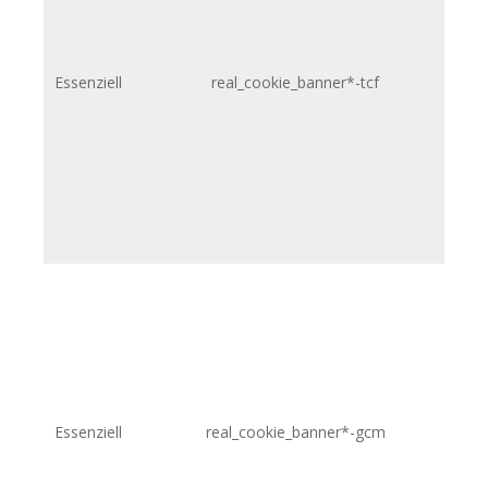
htt
Essenziell
real_cookie_banner*-tcf
htt
Essenziell
real_cookie_banner*-gcm