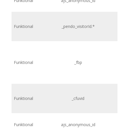
Funktional
ajs_anonymous_id
h
Funktional
_pendo_visitorId.*
h
Funktional
_fbp
Funktional
_cfuvid
Funktional
ajs_anonymous_id