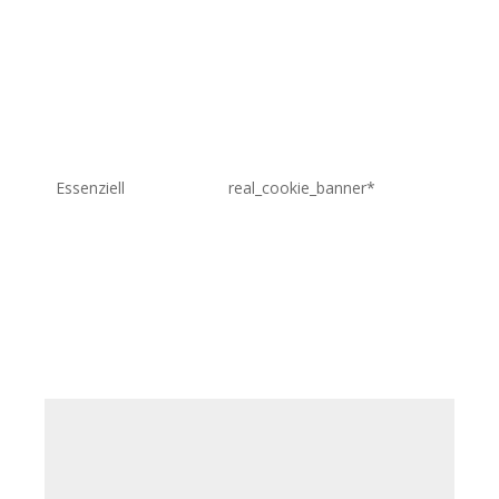
htt
Essenziell
real_cookie_banner*