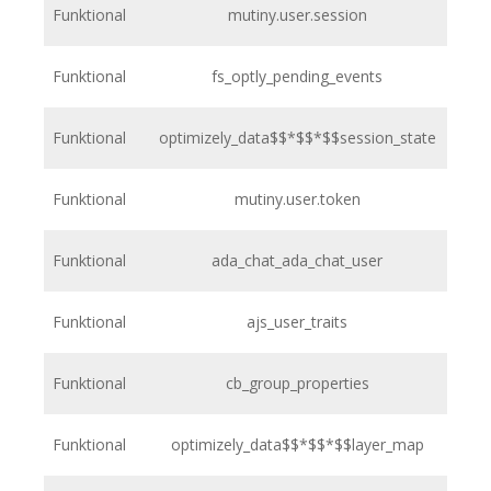
Funktional
mutiny.user.session
Funktional
fs_optly_pending_events
h
Funktional
optimizely_data$$*$$*$$session_state
h
Funktional
mutiny.user.token
h
Funktional
ada_chat_ada_chat_user
h
Funktional
ajs_user_traits
h
Funktional
cb_group_properties
h
Funktional
optimizely_data$$*$$*$$layer_map
h