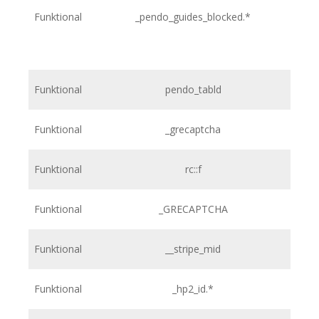
Funktional
_pendo_guides_blocked.*
h
Funktional
pendo_tabld
h
Funktional
_grecaptcha
h
Funktional
rc::f
h
Funktional
_GRECAPTCHA
Funktional
__stripe_mid
Funktional
_hp2_id.*