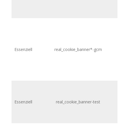
Essenziell
real_cookie_banner*-gcm
.p
Essenziell
real_cookie_banner-test
.p